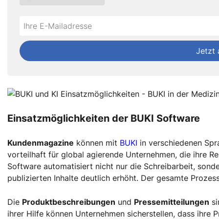
Do
*Ihre
not
E-
fill
Mailadresse:
Jetzt
this
field
Einsatzmöglichkeiten der BUKI Software
Kundenmagazine
können mit
BUKI
in verschiedenen Spra
vorteilhaft für global agierende Unternehmen, die ihre 
Software automatisiert nicht nur die Schreibarbeit, son
publizierten Inhalte deutlich erhöht. Der gesamte Prozess 
Die
Produktbeschreibungen
und
Pressemitteilungen
si
ihrer Hilfe können Unternehmen sicherstellen, dass ihre 