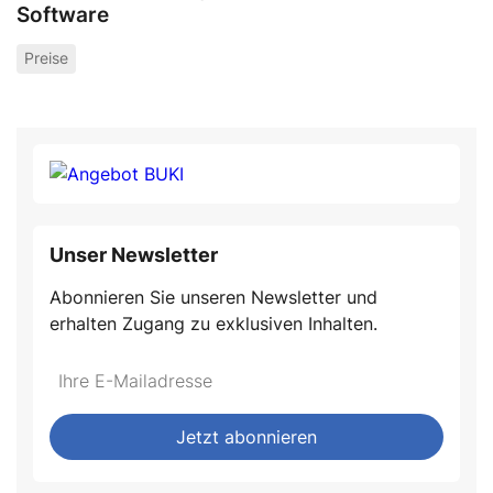
Software
Preise
Unser Newsletter
Abonnieren Sie unseren Newsletter und
erhalten Zugang zu exklusiven Inhalten.
Do
*Ihre
not
E-
fill
Mailadresse:
Jetzt abonnieren
this
field