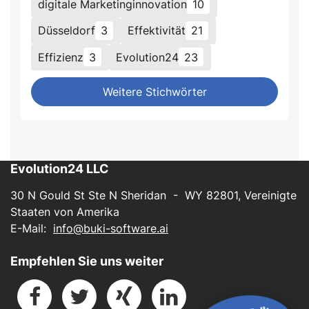
digitale Marketinginnovation
10
Düsseldorf
3
Effektivität
21
Effizienz
3
Evolution24
23
Weitere Stichwörter
Evolution24 LLC
30 N Gould St Ste N Sheridan - WY 82801, Vereinigte
Staaten von Amerika
E-Mail:
info@buki-software.ai
Empfehlen Sie uns weiter