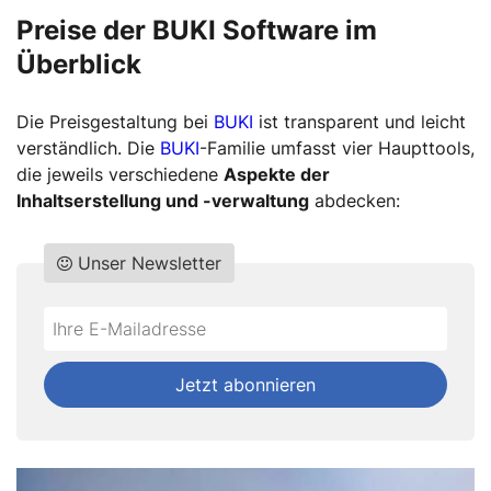
Preise der BUKI Software im
Überblick
Die Preisgestaltung bei
BUKI
ist transparent und leicht
verständlich. Die
BUKI
-Familie umfasst vier Haupttools,
die jeweils verschiedene
Aspekte der
Inhaltserstellung und -verwaltung
abdecken:
Unser Newsletter
Do
*Ihre
not
E-
fill
Mailadresse:
Jetzt abonnieren
this
field